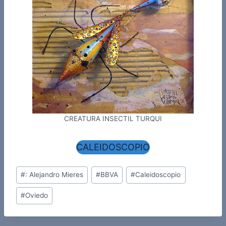
CREATURA INSECTIL TURQUI
CALEIDOSCOPIO
Etiquetas
#
: Alejandro Mieres
#
BBVA
#
Caleidoscopio
de
#
Oviedo
la
entrada: