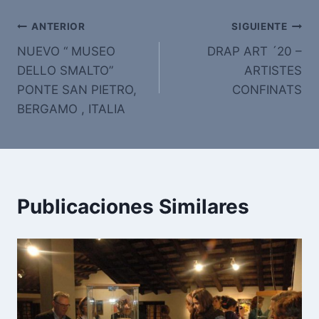
Navegación
ANTERIOR
SIGUIENTE
NUEVO “ MUSEO
DRAP ART ´20 –
de
DELLO SMALTO”
ARTISTES
entradas
PONTE SAN PIETRO,
CONFINATS
BERGAMO , ITALIA
Publicaciones Similares