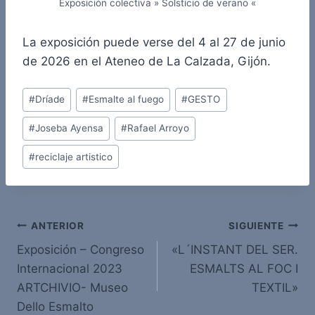
Exposición colectiva » Solsticio de verano «
La exposición puede verse del 4 al 27 de junio
de 2026 en el Ateneo de La Calzada, Gijón.
Etiquetas
#
Dríade
#
Esmalte al fuego
#
GESTO
de
#
Joseba Ayensa
#
Rafael Arroyo
la
entrada:
#
reciclaje artistico
Navegación
ANTERIOR
SIGUIENTE
Exposición – Congreso
«L´INSTANT DEL SER.
de
Internacional 2023
ESMALTS AL FOC I
entradas
ARTCHIVIO- Museo
TEXTIL»
Dello Esmalto