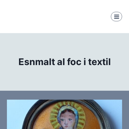
Saltar
al
contenido
Esnmalt al foc i textil